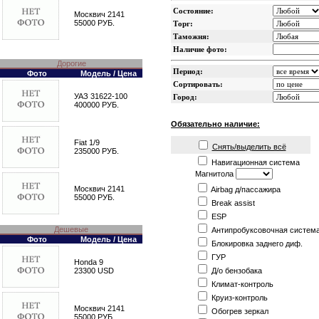
Состояние:
Москвич 2141
55000 РУБ.
Торг:
Таможня:
Наличие фото:
Дорогие
Период:
Фото
Модель / Цена
Сортировать:
УАЗ 31622-100
Город:
400000 РУБ.
Обязательно наличие:
Fiat 1/9
Снять/выделить всё
235000 РУБ.
Навигационная система
Магнитола
Москвич 2141
Airbag д/пассажира
55000 РУБ.
Break assist
ESP
Дешевые
Антипробуксовочная систем
Фото
Модель / Цена
Блокировка заднего диф.
ГУР
Honda 9
Д/о бензобака
23300 USD
Климат-контроль
Круиз-контроль
Москвич 2141
Обогрев зеркал
55000 РУБ.