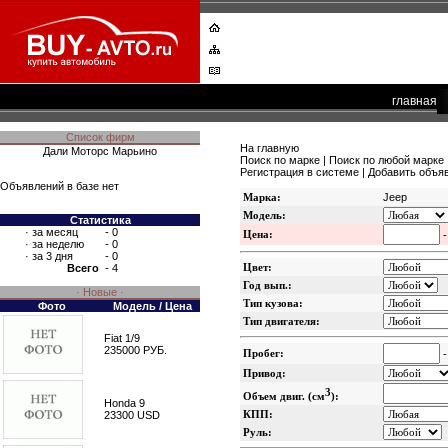
главная
Список фирм
На главную
Дали Моторс Марьино
Поиск по марке
|
Поиск по любой марке
Регистрация в системе
|
Добавить объя
Объявлений в базе нет
Марка:
Jeep
Модель:
Статистика
·
за месяц
- 0
Цена:
·
за неделю
- 0
·
за 3 дня
- 0
Цвет:
Всего
- 4
Год вып.:
· Новые ·
Тип кузова:
Фото
Модель / Цена
Тип двигателя:
Fiat 1/9
235000 РУБ.
Пробег:
Привод:
3
Объем двиг. (см
):
Honda 9
КПП:
23300 USD
Руль: