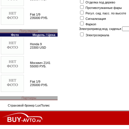
Отделка под дерево
Противотуманные фары
Регул. сид. пасс. по высоте
Fiat 1/9
235000 РУБ.
Сигнализация
Фаркоп
Электропривод вод. сиденья
Популярные
Фото
Модель / Цена
Электрозеркала
Honda 9
23300 USD
Москвич 2141
55000 РУБ.
Fiat 1/9
235000 РУБ.
Партнеры
Страховой брокер
LuxПолис