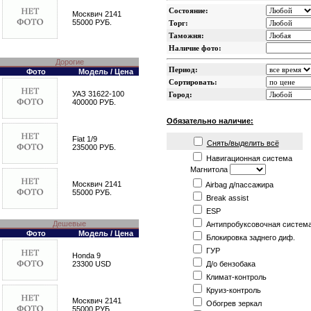
Состояние:
Москвич 2141
55000 РУБ.
Торг:
Таможня:
Наличие фото:
Дорогие
Период:
Фото
Модель / Цена
Сортировать:
УАЗ 31622-100
Город:
400000 РУБ.
Обязательно наличие:
Fiat 1/9
Снять/выделить всё
235000 РУБ.
Навигационная система
Магнитола
Москвич 2141
Airbag д/пассажира
55000 РУБ.
Break assist
ESP
Дешевые
Антипробуксовочная систем
Фото
Модель / Цена
Блокировка заднего диф.
ГУР
Honda 9
Д/о бензобака
23300 USD
Климат-контроль
Круиз-контроль
Москвич 2141
Обогрев зеркал
55000 РУБ.