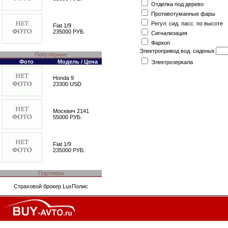
Отделка под дерево
Противотуманные фары
Регул. сид. пасс. по высоте
Fiat 1/9
235000 РУБ.
Сигнализация
Фаркоп
Электропривод вод. сиденья
Популярные
Фото
Модель / Цена
Электрозеркала
Honda 9
23300 USD
Москвич 2141
55000 РУБ.
Fiat 1/9
235000 РУБ.
Партнеры
Страховой брокер
LuxПолис