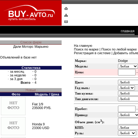
главная
Список фирм
На главную
Дали Моторс Марьино
Поиск по марке
|
Поиск по любой марке
Регистрация в системе
|
Добавить объя
Объявлений в базе нет
Марка:
Dodge
Модель:
Статистика
·
за месяц
- 0
Цена:
·
за неделю
- 0
·
за 3 дня
- 0
Цвет:
Всего
- 4
Год вып.:
· Новые ·
Тип кузова:
Фото
Модель / Цена
Тип двигателя:
Fiat 1/9
235000 РУБ.
Пробег:
Привод:
3
Объем двиг. (см
):
Honda 9
КПП:
23300 USD
Руль: