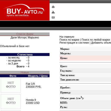
Список фирм
На главную
Дали Моторс Марьино
Поиск по марке
|
Поиск по любой марке
Регистрация в системе
|
Добавить объя
Объявлений в базе нет
Марка:
Модель:
Статистика
·
за месяц
- 0
Цена:
·
за неделю
- 0
·
за 3 дня
- 0
Цвет:
Всего
- 4
Год вып.:
· Новые ·
Тип кузова:
Фото
Модель / Цена
Тип двигателя:
Fiat 1/9
235000 РУБ.
Пробег:
Привод:
3
Объем двиг. (см
):
Honda 9
КПП:
23300 USD
Руль: