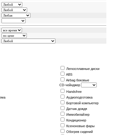
Легкосплавные диски
ABS
Airbag боковые
CD-чейнджер
Handsfree
ема
Аудиоподготовка
Бортовой компьютер
Датчик дождя
Иммобилайзер
Кондиционер
Ксеноновые фары
Обогрев сидений