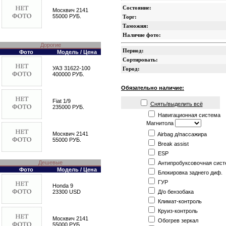
Состояние:
Москвич 2141
55000 РУБ.
Торг:
Таможня:
Наличие фото:
Дорогие
Период:
Фото
Модель / Цена
Сортировать:
УАЗ 31622-100
Город:
400000 РУБ.
Обязательно наличие:
Fiat 1/9
Снять/выделить всё
235000 РУБ.
Навигационная система
Магнитола
Москвич 2141
Airbag д/пассажира
55000 РУБ.
Break assist
ESP
Дешевые
Антипробуксовочная сист
Фото
Модель / Цена
Блокировка заднего диф.
ГУР
Honda 9
Д/о бензобака
23300 USD
Климат-контроль
Круиз-контроль
Москвич 2141
Обогрев зеркал
55000 РУБ.