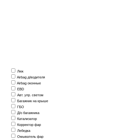
Люк
Airbag д/водителя
Airbag оконные
EBD
Авт. упр. светом
Багажник на крыше
ГБО
Д/о багажника
Катализатор
Корректор фар
Лебедка
Омыватель фар