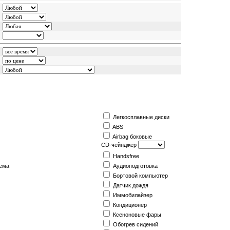
Легкосплавные диски
ABS
Airbag боковые
CD-чейнджер
Handsfree
ема
Аудиоподготовка
Бортовой компьютер
Датчик дождя
Иммобилайзер
Кондиционер
Ксеноновые фары
Обогрев сидений