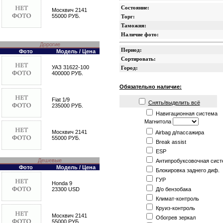
Состояние:
Москвич 2141
55000 РУБ.
Торг:
Таможня:
Наличие фото:
Дорогие
Период:
Фото
Модель / Цена
Сортировать:
УАЗ 31622-100
Город:
400000 РУБ.
Обязательно наличие:
Fiat 1/9
Снять/выделить всё
235000 РУБ.
Навигационная система
Магнитола
Москвич 2141
Airbag д/пассажира
55000 РУБ.
Break assist
ESP
Дешевые
Антипробуксовочная сист
Фото
Модель / Цена
Блокировка заднего диф.
ГУР
Honda 9
Д/о бензобака
23300 USD
Климат-контроль
Круиз-контроль
Москвич 2141
Обогрев зеркал
55000 РУБ.