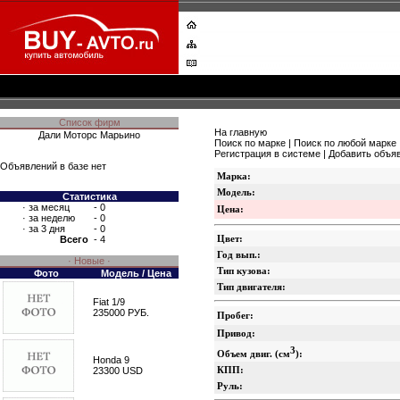
Список фирм
На главную
Дали Моторс Марьино
Поиск по марке
|
Поиск по любой марке
Регистрация в системе
|
Добавить объя
Объявлений в базе нет
Марка:
Модель:
Статистика
·
за месяц
- 0
Цена:
·
за неделю
- 0
·
за 3 дня
- 0
Цвет:
Всего
- 4
Год вып.:
· Новые ·
Тип кузова:
Фото
Модель / Цена
Тип двигателя:
Fiat 1/9
235000 РУБ.
Пробег:
Привод:
3
Объем двиг. (см
):
Honda 9
КПП:
23300 USD
Руль: