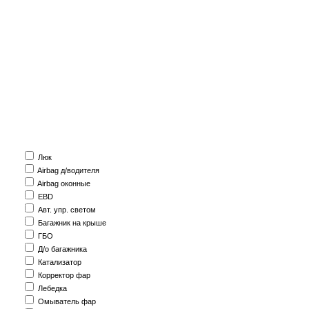
Люк
Airbag д/водителя
Airbag оконные
EBD
Авт. упр. светом
Багажник на крыше
ГБО
Д/о багажника
Катализатор
Корректор фар
Лебедка
Омыватель фар